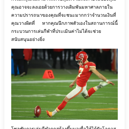
คุณอาจจะลงเอยด้วยการวางเดิมพันมหาศาลภายใน
ความปรารถนาของคุณที่จะชนะมากกว่าจำนวนเงินที่
คุณวางผิดที่ หากคุณนึกภาพตัวเองในสถานการณ์นี้
กระบวนการเล่นกีฬาที่ประเมินค่าไม่ได้จะช่วย
สนับสนุนอย่างยิ่ง
โซลูชันการเล่นกีฬาถูกสร้างขึ้นมาเพื่อให้ได้รับโอกาส