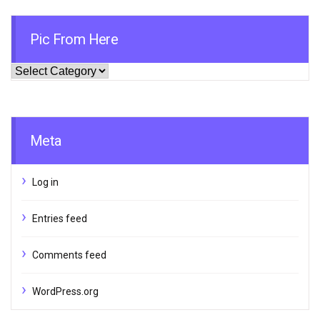
Pic From Here
Pic
From
Here
Meta
Log in
Entries feed
Comments feed
WordPress.org