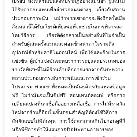
เปรียบ สิ่งเหล่านี้เป็นสิ่งที่ปรากฏอย่างแม่นยำ ผู้เล่นไม่
ได้รับค่าตอบแทนเพื่อสำรวจถนนต่างๆ เกี่ยวกับสถาน
ประกอบการพนัน แม้ว่าพวกเขาอาจจะดึงอีกครั้งเมื่อ
สิ่งเหล่านี้ได้รับเกียรติเพียงพอที่จะช่วยในการพิจารณา
โดยวิธีการ เกียรติดังกล่าวเป็นอย่างอื่นที่ไม่จำเป็น
สำหรับผู้เล่นครั้งแรกและค่อนข้างน่าตกใจรวมถึง
อุปกรณ์สำหรับคาสิโนออนไลน์ เพื่อใช้และย้ายในการ
แข่งขัน ผู้เข้าแข่งขันจะพบว่าการระบุและประเภทของ
รางวัลพิเศษที่ไม่มีร้านค้าปลีกอาจแยกจากกันระหว่าง
สถานประกอบการเล่นการพนันและการเข้าร่วม
โปรแกรม พวกเขาทั้งหมดเป็นพันธมิตรกับแหล่งข้อมูล
ฟรี ไม่ว่ามันจะเป็นชิปฟรี คอนเทนต์คอมพ์ หรือการ
เปลี่ยนแปลงที่น่าเชื่อถืออย่างเหลือเชื่อ การไม่มีรางวัล
ใหม่จากร้านก็ถือเป็นขั้นตอนสำคัญที่ต้องใช้วิธีการ
สัมผัสแบบไม่มีต้นทุน การใช้เวลามากเกินไปก่อนดูทีวี
หรือพีซีอาจทำให้แผนการรับประทานอาหารของ