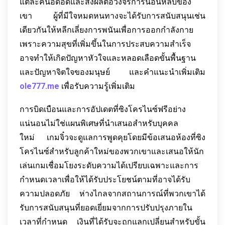
แต่ละคนอึดอัดและส่งผลต่อวงจรการนอนหลับของ
เขา ผู้ที่มีใจหมดหนทางจะได้รับการสนับสนุนเช่น
เดียวกันให้หลีกเลี่ยงการพนันเพื่อการออกกำลังกาย
เพราะความสุขที่เพิ่มขึ้นในการประสบความสำเร็จ
อาจทำให้เกิดปัญหาหัวใจและหลอดเลือดขั้นพื้นฐาน
และปัญหาจิตใจของมนุษย์ และคำแนะนำเพิ่มเติม
ole777.me
เพื่อรับความรู้เพิ่มเติม
การบิดเบือนและการอัปเดตที่ซิงโครไนซ์ฟรีอย่าง
แน่นอนไม่ใช่แผนพิเศษที่นำเสนอสำหรับบุคคล
ใหม่ เกมจิ๋วจะดูแลการพูดคุยโดยมีข้อเสนอห้องที่ซิง
โครไนซ์สำหรับลูกค้าใหม่ของพวกเขาและเสนอให้นัก
เล่นเกมเชื่อมโยงระดับความได้เปรียบเฉพาะและการ
กำหนดเวลาเพื่อให้ได้รับประโยชน์ตามที่อาจได้รับ
ความปลอดภัย ห่างไกลจากสถานการณ์ที่พวกเขาได้
รับการสนับสนุนที่ยอดเยี่ยมจากการปรับปรุงภายใน
เวลาที่กำหนด เงินที่ได้รับจะถูกแลกเปลี่ยนสำหรับขั้น