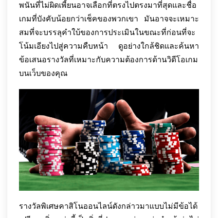
พนันที่ไม่ผิดเพี้ยนอาจเลือกที่ตรงไปตรงมาที่สุดและชื่อ
เกมที่บังคับน้อยกว่าเช็คของพวกเขา มันอาจจะเหมาะ
สมที่จะบรรลุคำใบ้ของการประเมินในขณะที่ก่อนที่จะ
โน้มเอียงไปสู่ความคืบหน้า ดูอย่างใกล้ชิดและค้นหา
ข้อเสนอรางวัลที่เหมาะกับความต้องการด้านวิดีโอเกม
บนเว็บของคุณ
รางวัลพิเศษคาสิโนออนไลน์ดังกล่าวมาแบบไม่มีข้อได้