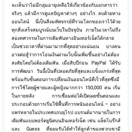
จะเห็นว่าไม่มีกลุ่มอายุเหลือให้เกี่ยวข้องกับเอกสารว่า
จริงๆ แล้วมีการดูแลปัญหาต่างๆ อย่างไร ลบด้วยทาง
ออนไลน์ นี่เป็นสิ่งมหัศจรรย์ที่รวมโลกของเราไว้ด้วย
ทุกสิ่งเสร็จสมบูรณ์บนเว็บในปัจจุบัน ภายในเวลาไม่ถึง
สองทศวรรษในการเดิมพันทางอินเทอร์เน็ตได้กลาย
เป็นช่วงเวลาที่ผ่านมามากที่สุดอย่างแน่นอน บางคน
อาจต่อสู้ว่าการโอนเงินผ่านเว็บนั้นเพิ่มขึ้นอย่างไม่ต้อง
สงสัยโดยไม่ต้องเดิมพัน เมื่อสิบปีก่อน PayPal ได้รับ
การพัฒนา วันนี้เป็นที่ปลอดภัยที่สุดและแข็งแกร่งที่สุด
พร้อมกับขั้นตอนการเปลี่ยนเงินออนไลน์ที่เร็วที่สุดซึ่งมี
การใช้โดยผู้ชายและผู้หญิงมากกว่า 150,000 คน เริ่ม
ในภายหลัง การเชื่อมต่อได้เปิดเผยขั้นตอนและ
ประกอบด้วยการเริ่มใช้พื้นที่การพนันออนไลน์ – อย่าง
แพร่หลายในประเทศแถบยุโรป แบรนด์มากมายในการ
เดิมพันแบบพอร์ตยูนิตบนอินเทอร์เน็ต เช่น แล็ดโบร๊กส์
และ Guess ที่ยอมรับได้ทำให้ลูกค้าของพวกเขามี