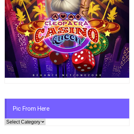
Pic From Here
Pic
From