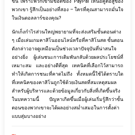
ขึ้น เพราะพวกเขามีข้อดีของ PayPal เหนือคู่ต่อสู้ของ
พวกเขา รู้สึกเป็นอย่างที่สอง – ใครที่คุณสามารถมั่นใจ
ในเงินดอลลาร์ของคุณ?
นักเก็งกำไรส่วนใหญ่พยายามที่จะส่งเสริมขั้นตอนต่าง
ๆ เมื่อเล่นเกมคาสิโนออนไลน์หรือที่คาสิโนสด ขั้นตอน
ดังกล่าวอาจดูเหมือนเป็นช่วงเวลาปัจจุบันที่น่าสนใจ
อย่างยิ่ง ผู้เล่นชนะการเดิมพันกลับด้วยผลประโยชน์ที่
เหมาะสม และอย่างดีที่สุด เทคนิคที่เลือกไว้สามารถ
ทำให้เกิดการชนะที่คาดไม่ถึง ทั้งหมดนี้ใช้ได้ตราบใด
ที่เทคนิคของคาสิโนถูกใช้ด้วยเงินสดที่สมเหตุสมผล
สำหรับผู้บริหารและด้วยข้อมูลเกี่ยวกับสิ่งที่เกิดขึ้นจริง
ในบทความนี้ ปัญหาเกิดขึ้นเมื่อผู้เล่นเริ่มรู้สึกว่าขั้น
ตอนของพวกเขาจะได้ผลอย่างสม่ำเสมอในการตั้งค่า
แบบสุ่มบางอย่าง