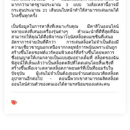
มากกว่ามาตรฐานประมาณ
แบบ
วงล้อเหล่านี้อาจมี
3
กระสุนประมาณ
เส้นบนใบหน้าทำให้สามารถเล่นเกมได้
21
ไกลขึ้นทุกครั้ง
เป็นข้อมูลในการหาสิ่งที่เหมาะกับคุณ
มีคาสิโนออนไลน์
หลายแห่งที่เสนอเครื่องรุ่นต่างๆ
คำแนะนำที่ดีที่สุดที่ฉัน
สามารถให้คุณได้คือพิจารณาโบนัสสล็อตแมชชีนที่เสนอ
อัตราการจ่ายเงินที่ดีกว่า
การเล่นสล็อตไม่จำเป็นต้องมี
ความเชี่ยวชาญนอกเหนือจากกลยุทธ์การพนันเพราะมันถูก
สร้างขึ้นโดยซอฟต์แวร์คอมพิวเตอร์ที่สร้างขึ้นโดยพลการ
ซึ่งอนุญาตให้เกมกลายเป็นแบบสุ่มอย่างเต็มที่
สล็อตของฉัน
พิสูจน์ให้เห็นแล้วว่าเป็นสล็อตคลิปที่โดดเด่นโดยสิ้นเชิงที่
สร้างขึ้นเพื่อเจาะตลาดสล็อตภาพยนตร์ที่เป็นที่ยอมรับใน
ปัจจุบัน
ผู้เล่นไม่จำเป็นต้องยอมจำนนต่อแนวคิดสล็อต
อุปาทานอีกต่อไป
ตอนนี้พวกเขาสามารถผลิตสล็อต
–
ออนไลน์ส่วนตัวของตนเองได้ตามรสนิยมของแต่ละคน