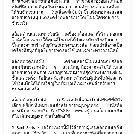
การเร่งความเร็วสล็อตออนไลน์
การเร่งเครื่องออนไลน์มัก
–
เป็นที่นิยมมากที่สุดอันเป็นผลมาจากพลังของแจ็คพอตที่จะ
ได้รับจำนวนมาก
ในสล็อตที่เข้มข้นขึ้นแจ็คพอตจะสะสม
สำหรับการหมุนแต่ละครั้งที่พิจารณาโดยไม่มีใครชนะการ
ชำระเงิน
สล็อตลักษณะเฉพาะโบนัส
เครื่องสล็อตเหล่านี้นำเสนอเกม
–
โบนัสโดยเฉพาะให้คุณมีโอกาสได้รับเครดิตหรือสปินมาก
ขึ้นหลังจากสร้างสัญลักษณ์ต่างๆบนวงล้อ
สิ่งเหล่านี้อาจเป็น
เครื่องที่สนุกที่สุดในการทดลองใช้โดยเฉพาะทางออนไลน์
สล็อตตัวคูณทั่วไป
เครื่องเหล่านี้ไม่เหมือนกับสล็อต
–
แมชชีนประเภทอื่น
ๆ
ส่วนใหญ่เนื่องจากจะไม่ให้โบนัส
สำหรับการเล่นด้วยเหรียญจำนวนมากที่สุดสำหรับการเขียน
ซ้ำแต่ละครั้ง
นี่เป็นเครื่องที่เหมาะสำหรับผู้เล่นที่ไม่ต้องการ
ใช้เงินเพื่อให้ได้เหรียญในปริมาณที่เหมาะสมสำหรับการ
หมุนแต่ละครั้ง
สล็อตตัวคูณโบนัส
เครื่องเหล่านี้เสนอโบนัสทันทีที่มีตัว
–
เลือกเหรียญที่เหมาะสมสำหรับการหมุนทุกครั้ง
โบนัสคือ
การเพิ่มการจ่ายเงิน
นี่ไม่ใช่ประเภทของผู้เล่นสล็อตแมชชีน
ที่ไม่เดิมพันสูงสุด
จำเป็นต้องใช้
เครื่องเหล่านี้มีไว้สำหรับผู้เล่นสล็อตแมชชีน
5 Reel Slots –
เฉพาะและใช้วงล้อ
แบบที่แสดงกราฟิกที่หลากหลาย
5