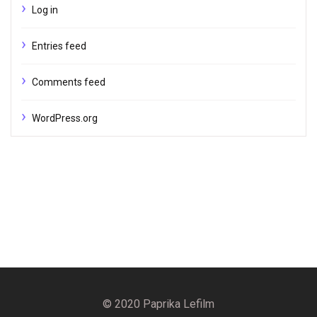
Log in
Entries feed
Comments feed
WordPress.org
© 2020 Paprika Lefilm