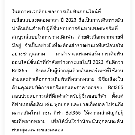
ในสภาพแวดล้อมของการเดิมพันออนไลน์ที่
เปลี่ยนแปลงตลอดเวลา ปี 2023 ถือเป็นการเดินทางอัน
น่าตื่นเต้นสำหรับผู้ที่ชื่นชอบการค้นหาแพลตฟอร์มที่
สมบูรณ์แบบในการวางเดิมพัน ด้วยตัวเลือกมากมายที่
มีอยู่ จำเป็นอย่างยิ่งที่จะต้องสำรวจผ่านเวทีเสมือนจริง
อย่างชาญฉลาด มาสำรวจแพลตฟอร์มการเดิมพัน
ออนไลน์ชั้นนำที่กำลังสร้างกระแสในปี 2023 กันดีกว่า
Bet365 ยังคงเป็นผู้นำกลุ่มด้วยอินเทอร์เฟซที่ใช้งาน
ง่ายและตัวเลือกการเดิมพันที่หลากหลาย มีชื่อเสียงใน
ด้านคุณสมบัติการสตรีมสดและราคาต่อรอง Bet365
มอบประสบการณ์ที่ดื่มด่ำสำหรับผู้ชื่นชอบกีฬา ตั้งแต่
กีฬาแบบดั้งเดิม เช่น ฟุตบอล และบาสเก็ตบอล ไปจนถึง
ตลาดเกิดใหม่ เช่น กีฬา Bet365 ให้ความสำคัญกับผู้
ชมที่หลากหลาย เพื่อให้มั่นใจว่านักพนันทุกคนจะค้น
พบกลุ่มเฉพาะของตนเอง