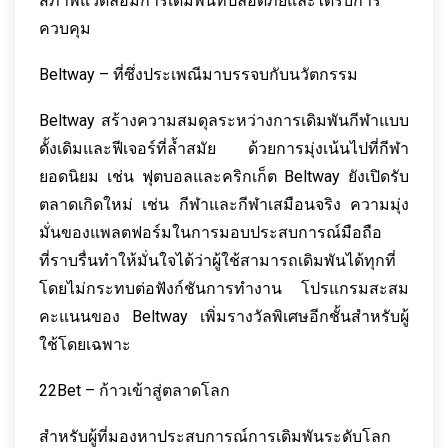
สภาพแวดล้อมการเดิมพันที่ปลอดภัยและได้รับการ
ควบคุม
Beltway – ที่ซึ่งประเพณีมาบรรจบกับนวัตกรรม
Beltway สร้างความสมดุลระหว่างการเดิมพันกีฬาแบบ
ดั้งเดิมและฟีเจอร์ที่ล้ำสมัย ด้วยการมุ่งเน้นไปที่กีฬา
ยอดนิยม เช่น ฟุตบอลและคริกเก็ต Beltway ยังเปิดรับ
ตลาดเกิดใหม่ เช่น กีฬาและกีฬาเสมือนจริง ความมุ่ง
มั่นของแพลตฟอร์มในการมอบประสบการณ์มือถือ
ที่ราบรื่นทำให้มั่นใจได้ว่าผู้ใช้สามารถเดิมพันได้ทุกที่
โดยไม่กระทบต่อฟังก์ชันการทำงาน โปรแกรมสะสม
คะแนนของ Beltway เพิ่มรางวัลพิเศษอีกชั้นสำหรับผู้
ใช้โดยเฉพาะ
22Bet – ก้าวเข้าสู่ตลาดโลก
สำหรับผู้ที่มองหาประสบการณ์การเดิมพันระดับโลก