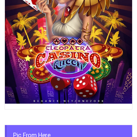
Pic From Here