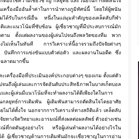
่ก็ต้องใช้ความเชี่ยวชาญ กลยุทธ์ และวินัยในการตัดสินใจ
ครื่องมืออันล้ำค่าในการนำทางภูมิทัศน์นี้ โดยให้ผู้พนัน
ไม่ได้รับในกรณีอื่น หนึ่งในแง่มุมสำคัญของเคล็ดลับกีฬา
ิและแนวโน้มที่ซับซ้อน ผู้เชี่ยวชาญที่มีประสบการณ์มัก
ขาติดตาม ตั้งแต่ผลงานของผู้เล่นไปจนถึงพลวัตของทีม พวก
องไม่เห็นในทันที การวิเคราะห์นี้อาจรวมถึงปัจจัยต่างๆ
ม บันทึกการแข่งขันแบบตัวต่อตัว และผลงานในอดีต ซึ่ง
าญฉลาดมากขึ้น
และเครื่องมือที่ประเมินองค์ประกอบต่างๆ ของเกม ตั้งแต่ตัว
อล ไปจนถึงผู้เล่นและการจัดอันดับประสิทธิภาพในบาสเก็ตบอล
ว่าทีมและผู้เล่นมีแนวโน้มที่จะทำผลงานได้ดีเพียงใดในการ
้ในกลยุทธ์การเดิมพัน ผู้เดิมพันสามารถตัดสินใจโดยอาศัย
ม่ได้ตั้งใจ นอกจากการวิเคราะห์ทางสถิติแล้ว เคล็ดลับ
จัยทางจิตวิทยาและอารมณ์ที่ส่งผลต่อผลลัพธ์ ตัวอย่างเช่น
ที่กดดันสูงอย่างไร หรือผู้เล่นทำผลงานได้อย่างไรใน
์ได้ ผู้เชี่ยวชาญด้านการเดิมพันมักจะเชี่ยวชาญในการอ่าน