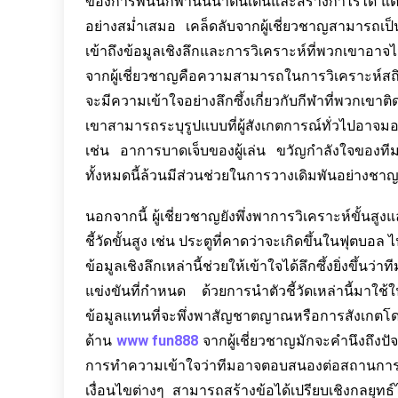
ของการพนันกีฬานั้นน่าตื่นเต้นและสร้างกำไรได้ แต
อย่างสม่ำเสมอ เคล็ดลับจากผู้เชี่ยวชาญสามารถเป็นเ
เข้าถึงข้อมูลเชิงลึกและการวิเคราะห์ที่พวกเขาอาจ
จากผู้เชี่ยวชาญคือความสามารถในการวิเคราะห์สถิต
จะมีความเข้าใจอย่างลึกซึ้งเกี่ยวกับกีฬาที่พวกเ
เขาสามารถระบุรูปแบบที่ผู้สังเกตการณ์ทั่วไปอาจม
เช่น อาการบาดเจ็บของผู้เล่น ขวัญกำลังใจของที
ทั้งหมดนี้ล้วนมีส่วนช่วยในการวางเดิมพันอย่างช
นอกจากนี้ ผู้เชี่ยวชาญยังพึ่งพาการวิเคราะห์ขั้นสูง
ชี้วัดขั้นสูง เช่น ประตูที่คาดว่าจะเกิดขึ้นในฟุตบ
ข้อมูลเชิงลึกเหล่านี้ช่วยให้เข้าใจได้ลึกซึ้งยิ่งขึ้น
แข่งขันที่กำหนด ด้วยการนำตัวชี้วัดเหล่านี้มาใช
ข้อมูลแทนที่จะพึ่งพาสัญชาตญาณหรือการสังเกตโดยไ
ด้าน
www fun888
จากผู้เชี่ยวชาญมักจะคำนึงถึงปัจ
การทำความเข้าใจว่าทีมอาจตอบสนองต่อสถานการณ์
เงื่อนไขต่างๆ สามารถสร้างข้อได้เปรียบเชิงกลยุทธ