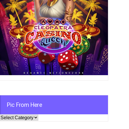
Pic From Here
Pic
From