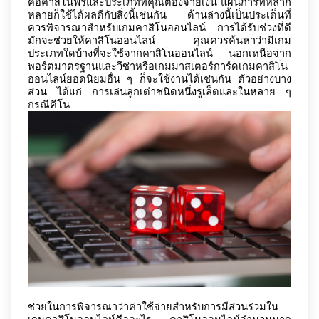
คือคาสิโนฟรีและประเภทที่คุณต้องจ่ายเงิน
แผนการที่หลาก
หลายก็ใช้ได้ผลดีกับสิ่งนี้เช่นกัน
ด้านล่างนี้เป็นประเด็นที่
ควรพิจารณาสำหรับเกมคาสิโนออนไลน์
การได้รับช่วงที่ดี
มักจะช่วยให้คาสิโนออนไลน์
คุณควรค้นหาว่ามีเกม
ประเภทใดบ้างที่จะใช้จากคาสิโนออนไลน์
นอกเหนือจาก
พอร์ตมาตรฐานและวีซ่าหรือเกมมาสเตอร์การ์ดเกมคาสิโน
ออนไลน์ยอดนิยมอื่น
ๆ
ก็จะใช้งานได้เช่นกัน
ตัวอย่างบาง
ส่วน
ได้แก่
การเล่นลูกเต๋าชนิดหนึ่งรูเล็ตและในหลาย
ๆ
กรณีคีโน
ช่วยในการพิจารณาว่าค่าใช้จ่ายสำหรับการมีส่วนร่วมใน