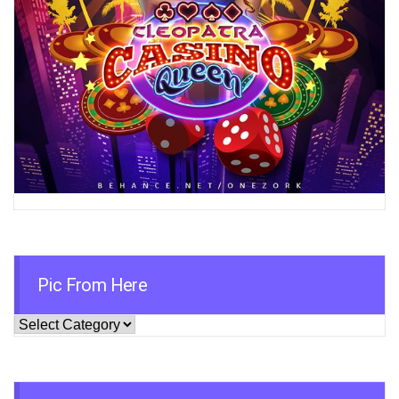
Pic From Here
Pic
From
Here