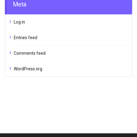
Meta
Log in
Entries feed
Comments feed
WordPress.org