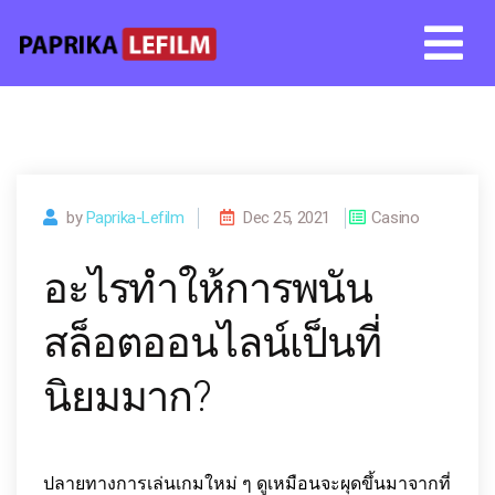
Skip
to
content
by
Paprika-Lefilm
Dec 25, 2021
Casino
อะไรทำให้การพนัน
สล็อตออนไลน์เป็นที่
นิยมมาก?
ปลายทางการเล่นเกมใหม่ ๆ ดูเหมือนจะผุดขึ้นมาจากที่