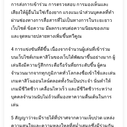
การส่งการเข้าร่วม การตรวจสอบ การมองเห็นและ
เสียงให้ผู้อื่นไม่ใช่เรื่องยาก แรงแนะนำส่วนบุคคลที่ทำ
ผ่านช่องทางการสื่อสารที่ไม่เป็นทางการในระยะยาว
เว็บไซต์ ข้อความ มีผลกระทบต่อความนิยมของเกม
และจุดหมายปลายทางเพิ่มขึ้นทวีคูณ
4 การแข่งขันที่ดีขึ้น เนื่องจากจำนวนผู้เล่นที่เข้าร่วม
บนเว็บไซต์เกมคาสิโนของเว็บได้พัฒนาขึ้นอย่างมาก ผู้
เล่นจึงมีความรู้สึกกระตือรือร้นที่ยกระดับขึ้น ผู้คน
จำนวนมากจากทุกภูมิภาคทั่วโลกลงชื่อเข้าใช้และเล่น
เกมคาสิโนออนไลน์ตลอดทั้งวันเป็นประจำ นั่นทำให้
เกมมีชีวิตชีวา เคลื่อนไหวเร็ว และมีชีวิตชีวาระหว่าง
บุคคลจำนวนนับไม่ถ้วนที่มองหาความตื่นเต้นในการ
เล่น
5 สัญญาว่าจะมีรายได้ที่ปราศจากความเจ็บปวด แหล่ง
ความสนใจและความหลงใหลที่สม่ำเสมอซึ่งมีร่วมกัน