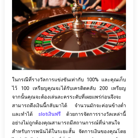
ในกรณีที่รางวัลการแข่งขันเท่ากับ 100% และคุณเก็บ
ไว้ 100 เหรียญคุณจะได้รับเครดิตคลับ 200 เหรียญ
จากนั้นคุณจะต้องเล่นละครระดับที่เผยแพร่ก่อนจึงจะ
สามารถดึงเงินนี้กลับมาได้ จำนวนมักจะค่อนข้างต่ำ
และทำได้
slotเงินฟรี
ด้วยการจัดการรางวัลเหล่านี้
อย่างไม่ถูกต้องคุณสามารถมีสถานการณ์ที่น่าสนใจ
สำหรับการพนันได้ในระยะสั้น จัดการเงินของคุณโดย