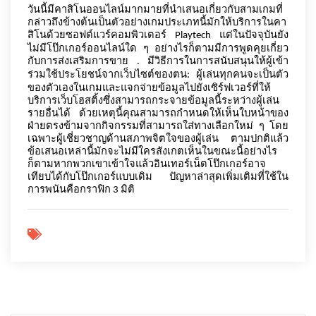
วันนี้มีคาสิโนออนไลน์มากมายที่นำเสนอเกี่ยวกับสามเกมที่
กล่าวถึงข้างต้นเป็นตัวอย่างเกมประเภทนี้มักให้บริการในคา
สิโนด้วยซอฟต์แวร์คอมพิวเตอร์
แต่ในปัจจุบันยัง
Playtech
ไม่มีโป๊กเกอร์ออนไลน์ใด
ๆ
อย่างไรก็ตามมีการพูดคุยเกี่ยว
กับการส่งเสริมการขาย
มีวิธีการในการสนับสนุนให้ผู้เข้า
.
ร่วมใช้ประโยชน์จากเว็บไซต์ของตน
ผู้เล่นทุกคนจะเป็นตัว
:
ของตัวเองในเกมและแจกจ่ายข้อมูลไปยังเซิร์ฟเวอร์ที่ให้
บริการเว็บโฮสติ้งซึ่งสามารถกระจายข้อมูลนี้ระหว่างผู้เล่น
รายอื่นได้
ด้วยเหตุนี้คุณสามารถกำหนดให้เห็นใบหน้าของ
ฝ่ายตรงข้ามจากกิจกรรมที่สามารถใส่ทางเลือกใหม่
ๆ
โดย
เฉพาะผู้เชี่ยวชาญด้านสภาพจิตใจของผู้เล่น
ตามปกติแล้ว
ข้อเสนอเหล่านี้มักจะไม่มีใครสังเกตเห็นในขณะนี้อย่างไร
ก็ตามหากพวกเขาเข้าใจแล้วอินเทอร์เน็ตโป๊กเกอร์อาจ
เทียบได้กับโป๊กเกอร์แบบเดิม
ปัญหาล่าสุดเพิ่มเติมที่ใช้ใน
การพนันคือกราฟิก
มิติ
3