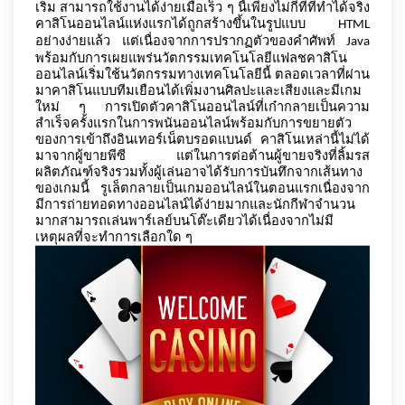
เริ่ม
สามารถใช้งานได้ง่ายเมื่อเร็ว
ๆ
นี้เพียงไม่กี่ที่ที่ทำได้จริง
คาสิโนออนไลน์แห่งแรกได้ถูกสร้างขึ้นในรูปแบบ
HTML
อย่างง่ายแล้ว
แต่เนื่องจากการปรากฏตัวของคำศัพท์
Java
พร้อมกับการเผยแพร่นวัตกรรมเทคโนโลยีแฟลชคาสิโน
ออนไลน์เริ่มใช้นวัตกรรมทางเทคโนโลยีนี้
ตลอดเวลาที่ผ่าน
มาคาสิโนแบบทีมเยือนได้เพิ่มงานศิลปะและเสียงและมีเกม
ใหม่
ๆ
การเปิดตัวคาสิโนออนไลน์ที่เก๋ากลายเป็นความ
สำเร็จครั้งแรกในการพนันออนไลน์พร้อมกับการขยายตัว
ของการเข้าถึงอินเทอร์เน็ตบรอดแบนด์
คาสิโนเหล่านี้ไม่ได้
มาจากผู้ขายพีซี
แต่ในการต่อต้านผู้ขายจริงที่ลิ้มรส
ผลิตภัณฑ์จริงรวมทั้งผู้เล่นอาจได้รับการบันทึกจากเส้นทาง
ของเกมนี้
รูเล็ตกลายเป็นเกมออนไลน์ในตอนแรกเนื่องจาก
มีการถ่ายทอดทางออนไลน์ได้ง่ายมากและนักกีฬาจำนวน
มากสามารถเล่นพาร์เลย์บนโต๊ะเดียวได้เนื่องจากไม่มี
เหตุผลที่จะทำการเลือกใด
ๆ