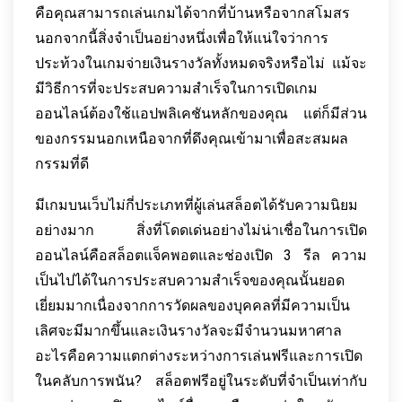
คือคุณสามารถเล่นเกมได้จากที่บ้านหรือจากสโมสร
นอกจากนี้สิ่งจำเป็นอย่างหนึ่งเพื่อให้แน่ใจว่าการ
ประท้วงในเกมจ่ายเงินรางวัลทั้งหมดจริงหรือไม่ แม้จะ
มีวิธีการที่จะประสบความสำเร็จในการเปิดเกม
ออนไลน์ต้องใช้แอปพลิเคชันหลักของคุณ แต่ก็มีส่วน
ของกรรมนอกเหนือจากที่ดึงคุณเข้ามาเพื่อสะสมผล
กรรมที่ดี
มีเกมบนเว็บไม่กี่ประเภทที่ผู้เล่นสล็อตได้รับความนิยม
อย่างมาก สิ่งที่โดดเด่นอย่างไม่น่าเชื่อในการเปิด
ออนไลน์คือสล็อตแจ็คพอตและช่องเปิด 3 รีล ความ
เป็นไปได้ในการประสบความสำเร็จของคุณนั้นยอด
เยี่ยมมากเนื่องจากการวัดผลของบุคคลที่มีความเป็น
เลิศจะมีมากขึ้นและเงินรางวัลจะมีจำนวนมหาศาล
อะไรคือความแตกต่างระหว่างการเล่นฟรีและการเปิด
ในคลับการพนัน? สล็อตฟรีอยู่ในระดับที่จำเป็นเท่ากับ