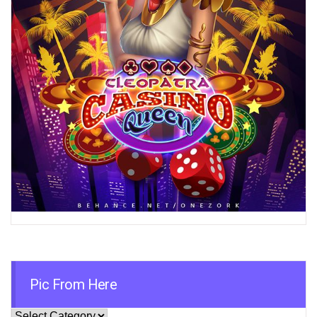
Pic From Here
Pic