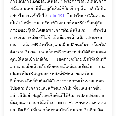
การเล่นการเปิดออนไลน์อื่น ๆ หรือการเล่นในคลับการ
พนัน เกมเหล่านี้ขึ้นอยู่กับสิ่งมีชีวิตเล็ก ๆ ที่น่ากลัวใต้ดิน
อย่างไม่อาจเข้าใจได้
slot191
ไม่ว่าในกรณีใดความ
เป็นไปได้ที่จะชนะหรือแพ้ในเกมสล็อตฟรียังขึ้นอยู่กับ
กรอบของผู้เล่นโดยเฉพาะการเดิมพันในเกม สำหรับ
การเล่นการเปิดฟรีไม่จำเป็นต้องลงน้ำหนักโปรแกรม
เกม สล็อตฟรีส่วนใหญ่เล่นเพื่อเปลี่ยนเส้นทางโดยไม่
ต้องจ่ายเงินสด เกมสล็อตฟรีสามารถเล่นได้ที่บ้านของ
คุณให้คุณเข้าใกล้เว็บ เขตต่างๆมีเกมเปิดให้เล่นฟรี
มากมายเมื่อเทียบกับสล็อตออนไลน์แบบเสียเงิน เกม
เปิดฟรีเป็นปรัชญาอย่างหนึ่งที่ซัพพลายเออร์เกม
อิเล็กทรอนิกส์จับต้องได้ในการวาดภาพเป็นรายบุคคล
ไปยังเกมดังกล่าวและสร้างแนวโน้มที่จะเล่นมากขึ้น
อย่างมีนัยสำคัญตั้งแต่เริ่มต้นที่ได้รับการปลดปล่อยจาก
ต้นทุนและต่อมาได้สร้าง mien ชดเชยระหว่างบุคคล
และบิต ดึงไปที่เกมสล็อตออนไลน์แบบจ่ายเงินทีละนิด