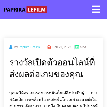
Skip
to
content
by
Paprika-Lefilm
Feb 21, 2022
Slot
รางวัลเปิดตัวออนไลน์ที่
ส่งผลต่อเกมของคุณ
บุคคลได้ครอบครองการพนันตั้งแต่สิ่งประดิษฐ์ การ
พนันเป็นการเคลื่อนไหวที่เกิดขึ้นโดยเฉพาะอย่างยิ่งใน
สโมสรระดับสูงมาระยะหนึ่ง มีบุคคลแปลก ๆ ไม่มากที่