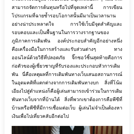
สามารถจัดการต้นทุนหรือไปที่จุดเหล่านี้ การเขียน
โปรแกรมที่ฉายซ้ำรอบโอกาสนั้นมีมาเป็นเวลานาน
อย่างน่าประหลาดใจ การใช้เว็บมีจุดสำคัญและ
รอบคอบและเป็นพื้นฐานในการวางรากฐานของ
ภูมิภาคการเดิมพัน องค์ประกอบสำคัญอีกอย่างหนึ่ง
คือเครื่องมือในการสร้างและรับส่วนต่างๆ ทาง
ออนไลน์ด้วยวิธีที่ปลอดภัย จิ๊กซอว์ชิ้นสุดท้ายคือการ
ก่อตัวของผู้เชี่ยวชาญที่รับรองและประกอบหัวการเดิม
พัน นี่คือเหตุผลที่การเดิมพันทางเว็บเสนอสถานการณ์
ในอุดมคติที่แตกต่างจากการเดิมพันทางบก สิ่งที่โน้ม
เอียงไปสู่ตำแหน่งก็คือผู้เล่นสามารถเข้าร่วมในการเดิม
พันทางเว็บจากที่บ้านได้ สิ่งที่พวกเขาต้องการคือพีซีที่
บ้านหรือพีซีที่มีการเชื่อมต่อเว็บ ผู้เล่นไม่จำเป็นต้องหา
เงินเพื่อไปเที่ยวคลับอีกต่อไป