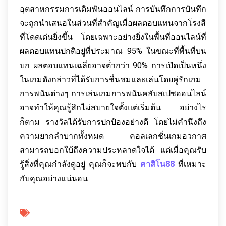
อุตสาหกรรมการเดิมพันออนไลน์ การบันทึกการบันทึก
จะถูกนำเสนอในส่วนที่สำคัญเมื่อผลตอบแทนจากโรงสี
ที่โดดเด่นยิ่งขึ้น โดยเฉพาะอย่างยิ่งในพื้นที่ออนไลน์ที่
ผลตอบแทนปกติอยู่ที่ประมาณ 95% ในขณะที่พื้นที่บน
บก ผลตอบแทนเฉลี่ยอาจต่ำกว่า 90% การเปิดเป็นหนึ่ง
ในเกมดังกล่าวที่ได้รับการชื่นชมและเล่นโดยคู่รักเกม
การพนันต่างๆ การเล่นเกมการพนันคลับสเปซออนไลน์
อาจทำให้คุณรู้สึกไม่สบายใจตั้งแต่เริ่มต้น อย่างไร
ก็ตาม รางวัลได้รับการปกป้องอย่างดี โดยไม่คำนึงถึง
ความยากลำบากทั้งหมด คอลเลกชั่นเกมอวกาศ
สามารถบอกใบ้ถึงความประหลาดใจได้ แต่เมื่อคุณรับ
รู้สิ่งที่คุณกำลังดูอยู่ คุณก็จะพบกับ
คาสิโน88
ที่เหมาะ
กับคุณอย่างแน่นอน