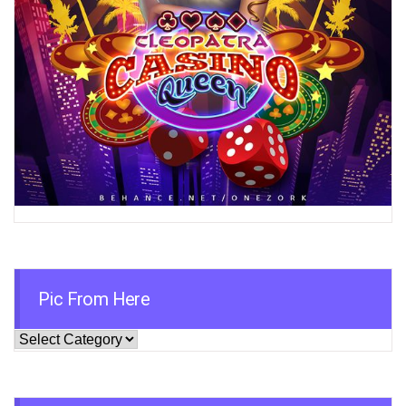
Pic From Here
Pic
From
Here