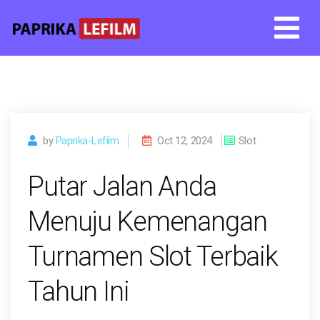
Skip
to
content
by
Paprika-Lefilm
Oct 12, 2024
Slot
Putar Jalan Anda
Menuju Kemenangan
Turnamen Slot Terbaik
Tahun Ini