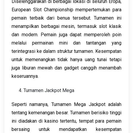
Diselenggarakan di berbagai lokasi di seluruh Eropa,
European Slot Championship mempertemukan para
pemain terbaik dari benua tersebut. Turnamen ini
menampilkan berbagai mesin, termasuk slot klasik
dan modern. Pemain juga dapat memperoleh poin
melalui permainan mini dan tantangan yang
terintegrasi ke dalam struktur turnamen. Kesempatan
untuk memenangkan tidak hanya uang tunai tetapi
juga liburan mewah dan gadget canggih menambah
keseruannya.
Turnamen Jackpot Mega
Seperti namanya, Turnamen Mega Jackpot adalah
tentang kemenangan besar. Turnamen berisiko tinggi
ini diadakan di kasino tertentu, tempat para pemain
bersaing untuk mendapatkan kesempatan