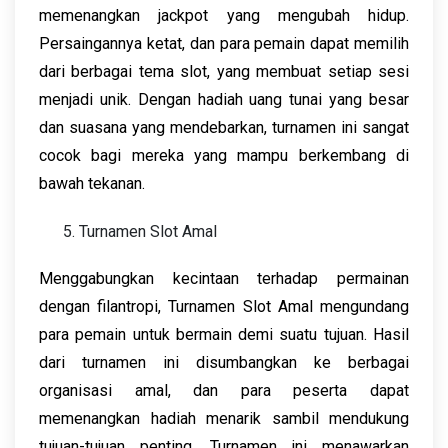
memenangkan jackpot yang mengubah hidup.
Persaingannya ketat, dan para pemain dapat memilih
dari berbagai tema slot, yang membuat setiap sesi
menjadi unik. Dengan hadiah uang tunai yang besar
dan suasana yang mendebarkan, turnamen ini sangat
cocok bagi mereka yang mampu berkembang di
bawah tekanan.
Turnamen Slot Amal
Menggabungkan kecintaan terhadap permainan
dengan filantropi, Turnamen Slot Amal mengundang
para pemain untuk bermain demi suatu tujuan. Hasil
dari turnamen ini disumbangkan ke berbagai
organisasi amal, dan para peserta dapat
memenangkan hadiah menarik sambil mendukung
tujuan-tujuan penting. Turnamen ini menawarkan