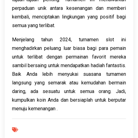
perpaduan unik antara kesenangan dan memberi
kembali, menciptakan lingkungan yang positif bagi
semua yang terlibat.
Menjelang tahun 2024, turnamen slot ini
menghadirkan peluang luar biasa bagi para pemain
untuk terlibat dengan permainan favorit mereka
sambil bersaing untuk mendapatkan hadiah fantastis.
Baik Anda lebih menyukai suasana turnamen
langsung yang semarak atau kemudahan bermain
daring, ada sesuatu untuk semua orang. Jadi,
kumpulkan koin Anda dan bersiaplah untuk berputar
menuju kemenangan .